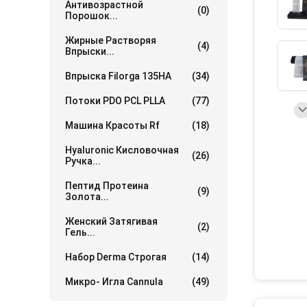
Антивозрастной
(0)
Порошок...
Жирные Растворяя
(4)
Впрыски...
Впрыска Filorga 135HA
(34)
Потоки PDO PCL PLLA
(77)
Машина Красоты Rf
(18)
Hyaluronic Кисловочная
(26)
Ручка...
Пептид Протеина
(9)
Золота...
Женский Затягивая
(2)
Гель...
Набор Derma Строгая
(14)
Микро- Игла Cannula
(49)