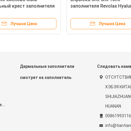
ьный крест заполнителя
заполнителя Revolax Hyalu
оединил натрий
кисловочная дермальная
nate
Лучшая Цена
Лучшая Цена
Дермальные заполнители
Следовать нам
ОТСУТСТВИ
смотрят на заполнитель
ХЭБЭЯ КИТА
SHIJIAZHUAN
е
HUANAN
00861993116
info@tiantia