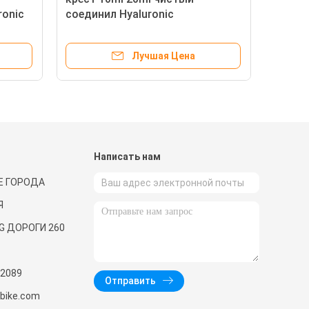
ronic
соединил Hyaluronic
кисловочный Puffiness впрыски
геля анти-
Лучшая Цена
и
Написать нам
Е ГОРОДА
Я
G ДОРОГИ 260
2089
Отправить
nbike.com