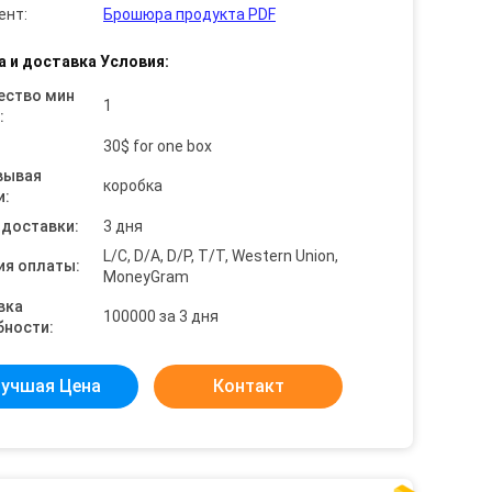
ент:
Брошюра продукта PDF
а и доставка Условия:
ество мин
1
:
30$ for one box
вывая
коробка
и:
 доставки:
3 дня
L/C, D/A, D/P, T/T, Western Union,
ия оплаты:
MoneyGram
вка
100000 за 3 дня
бности:
учшая Цена
Контакт