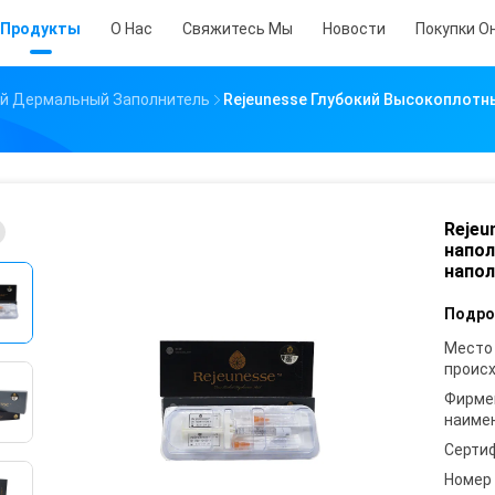
Продукты
О Нас
Свяжитесь Мы
Новости
Покупки О
ый Дермальный Заполнитель
Rejeunesse Глубокий Высокоплотн
Rejeu
напол
напол
Подро
Место
проис
Фирме
наиме
Серти
Номер