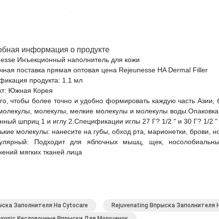
бная информация о продукте
nesse Инъекционный наполнитель для кожи
ная поставка прямая оптовая цена Rejeunesse HA Dermal Filler
фикация продукта: 1.1 мл
кт: Южная Корея
го, чтобы более точно и удобно формировать каждую часть Азии,
молекулы, молекулы, мелкие молекулы и молекулы воды.Опаковка
нный шприц 1 и иглу 2.Спецификации иглы 27 Г? 1/2 " и 30 Г? 1/2 
кие молекулы: нанесите на губы, обход рта, марионетки, брови, но
улярный: Подходит для яблочных мышц, щек, носолобиальны
ений мягких тканей лица
?
ска Заполнителя Ha Cytocare
Rejuvenating Впрыска Заполнителя 
uronic Кисловочные Впрыски Для Морщинок