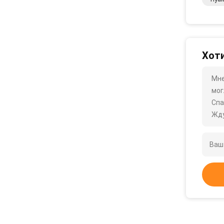
Хоти
Мне
мог
Спа
Жду