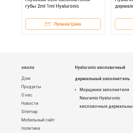
губы 2ml 1ml Hyaluronic
дермал
кисловочный женский
24mg с
ты
вводимый
Hyaluro
Лучшая Цена
около
Hyaluronic кисловочный
Дом
дермальный заполнитель
Продукты
Морщинки заполнителя
О нас
Neuramis Hyaluronic
Новости
кисловочные дермальны
Sitemap
извлекают для клиники
Мобильный сайт
красоты
политика