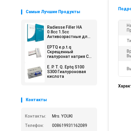
Подр
Самые Лучшие Продукты
Н
Radiesse Filler HA
П
0.8cc 1.5cc
Антивозрастные для
Ти
удаления морщин на
лице
EPTQ e.p.t.q
В
Скрещенный
В
гиалуронат натрия CE
Certified HA Dermal
Filler
E. P. T. Q. Eptq S100
В
S300 Гиалуроновая
кислота
Харак
Контакты
Контакты:
Mrs. YOUKI
Телефон:
008619931162089