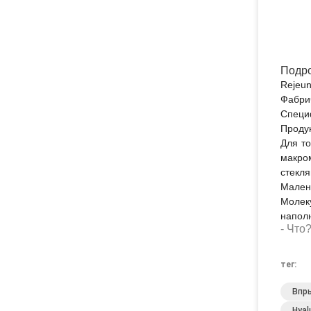
Подро
Rejeu
Фабрич
Специ
Проду
Для то
макро
стекля
Малень
Молек
наполн
- Что
тег:
Впры
Hyal