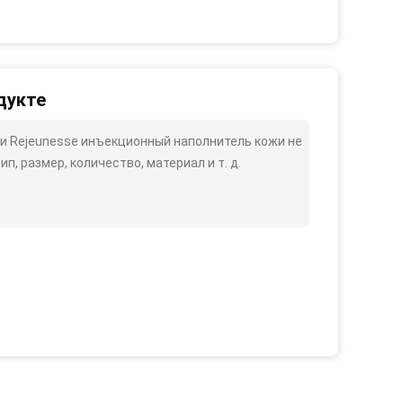
дукте
и Rejeunesse инъекционный наполнитель кожи не
п, размер, количество, материал и т. д.