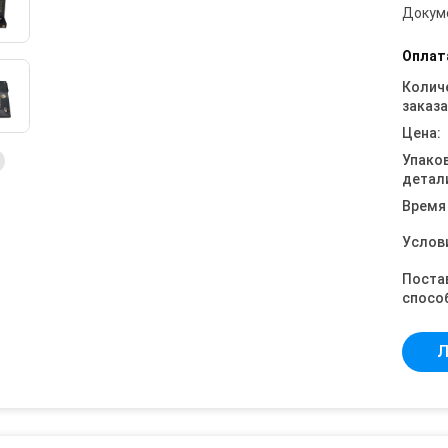
Докум
Оплат
Колич
заказа
Цена:
Упако
детал
Время
Услов
Поста
спосо
Л