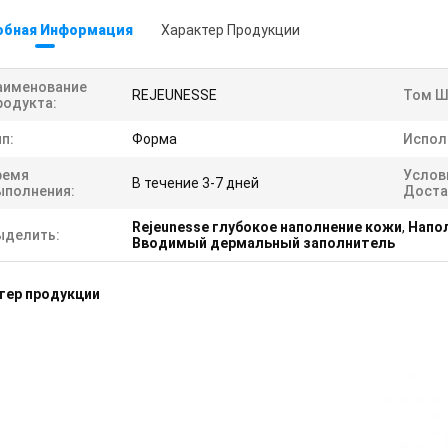
обная Информация
Характер Продукции
аименование
REJEUNESSE
Том Ш
родукта:
п:
Форма
Испол
ремя
Услов
В течение 3-7 дней
ыполнения:
Доста
Rejeunesse глубокое наполнение кожи
,
Напо
ыделить:
Вводимый дермальный заполнитель
тер продукции