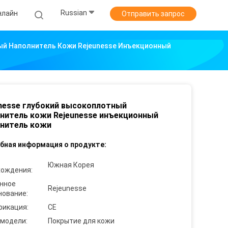
Russian
нлайн
Отправить запрос
ый Наполнитель Кожи Rejeunesse Инъекционный
nesse глубокий высокоплотный
нитель кожи Rejeunesse инъекционный
нитель кожи
бная информация о продукте:
Южная Корея
хождения:
нное
Rejeunesse
нование:
фикация:
CE
 модели:
Покрытие для кожи