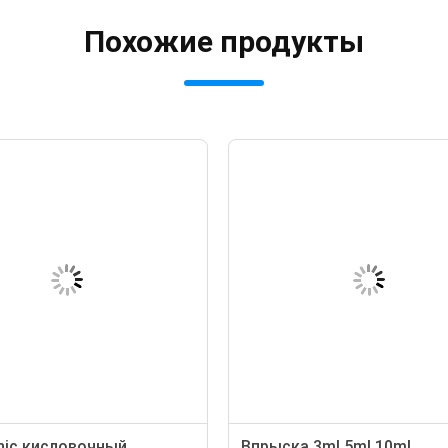
Похожие продукты
nic кисловочный
Впрыска 3ml 5ml 10ml