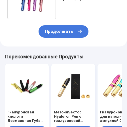
гиалуроновой кислоты
Продолжать
Порекомендованные Продукты
Гиалуроновая
Мезоинъектор
Гиалуроновая
кислота
Hyaluron Pen с
для наполнен
Дермальная Губа
гиалуроновой
ампуллой 0, 3 
для Гиалуроновой
кислотой
5 мл Гиалуро