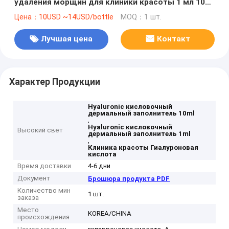
удаления морщин для клиники красоты 1 мл 10
мл
Цена：10USD ~14USD/bottle
MOQ：1 шт.
Лучшая цена
Контакт
Характер Продукции
Hyaluronic кисловочный
дермальный заполнитель 10ml
,
Hyaluronic кисловочный
Высокий свет
дермальный заполнитель 1ml
,
Клиника красоты Гиалуроновая
кислота
Время доставки
4-6 дни
Документ
Брошюра продукта PDF
Количество мин
1 шт.
заказа
Место
KOREA/CHINA
происхождения