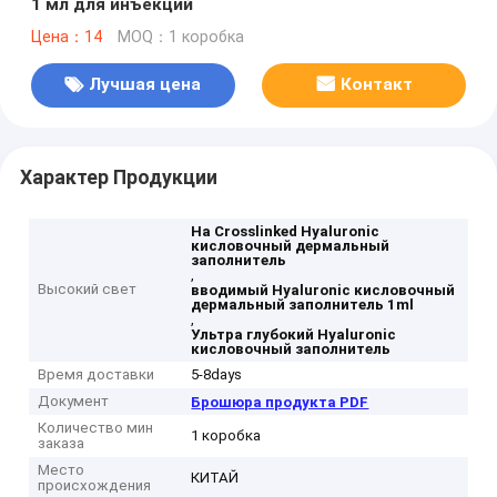
1 мл для инъекций
Цена：14
MOQ：1 коробка
Лучшая цена
Контакт
Характер Продукции
Ha Crosslinked Hyaluronic
кисловочный дермальный
заполнитель
,
Высокий свет
вводимый Hyaluronic кисловочный
дермальный заполнитель 1ml
,
Ультра глубокий Hyaluronic
кисловочный заполнитель
Время доставки
5-8days
Документ
Брошюра продукта PDF
Количество мин
1 коробка
заказа
Место
КИТАЙ
происхождения