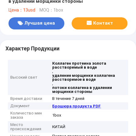
в удалении морщинки стороны
Цена：13usd
MOQ：1box
Лучшая цена
Контакт
Характер Продукции
Коллаген протеина золота
расстворимый в воде
,
удаление морщинки коллагена
Высокий свет
расстворимое в воде
,
потоки коллагена в удалении
морщинки стороны
Время доставки
В течение 7 дней
Документ
Брошюра продукта PDF
Количество мин
1box
заказа
Место
КИТАЙ
происхождения