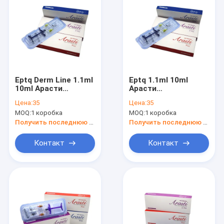
Eptq Derm Line 1.1ml
Eptq 1.1ml 10ml
10ml Арасти
Арасти
гиалуроновая
Гиалуроновая
Цена:
35
Цена:
35
кислота DermaLip
кислота DermaLip
MOQ:
1 коробка
MOQ:
1 коробка
Augmentation
Augmentation
Инъекционный
Инъекционный
Получить последнюю цену
Получить последнюю цену
дермальный
дермальный
наполнитель
наполнитель
Контакт
Контакт
Дом
Продукты
О нас