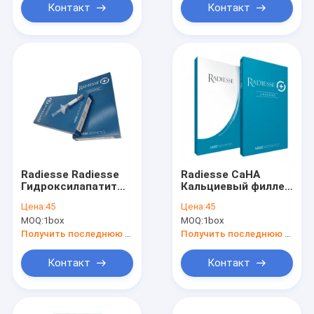
Контакт
Контакт
Radiesse Radiesse
Radiesse CaHA
Гидроксилапатит
Кальциевый филлер
Кальция Онлайн
Radiesse
Цена:
45
Цена:
45
Продажа
MOQ:
1box
MOQ:
1box
Получить последнюю цену
Получить последнюю цену
Контакт
Контакт