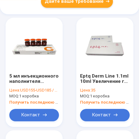
Дайте ваше требование
5 мл инъекционного
Eptq Derm Line 1.1ml
наполнителя
10ml Увеличение губ
гиалуроновой
Инъекционная
Цена:
USD155-USD185 / box
Цена:
35
кислоты для
гиалуроновая
MOQ:
1 коробка
MOQ:
1 коробка
реструктуризатора
кислота
кожи А
Дермальное
Получить последнюю цену
Получить последнюю цену
наполнитель
Контакт
Контакт