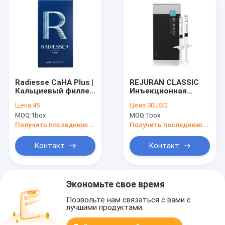
Radiesse CaHA Plus |
REJURAN CLASSIC
Кальциевый филлер
Инъекционная
| Контурная
гиалуроновая
Цена:
45
Цена:
30USD
пластика лица
кислота для
MOQ:
1box
MOQ:
1box
укрепления кожи
Получить последнюю цену
Получить последнюю цену
Контакт
Контакт
Экономьте свое время
Позвольте нам связаться с вами с
лучшими продуктами.