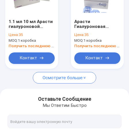
Путешествие фабрики
Проверка качества
1.1 мл 10 мл Арасти
Арасти
гиалуроновой
Гиалуроновая
Свяжитесь мы
кислоты DermaLip
кислота Увеличение
Цена:
35
Цена:
35
Augmentation
губ Инъекционный
MOQ:
1 коробка
MOQ:
1 коробка
Injectable Dermal
Dermal Filler Lip Full
Новости
Filler Full Lip
Wrinkles Remove
Получить последнюю цену
Получить последнюю цену
Injection 1,1 мл
Спросите цитату
Контакт
Контакт
Shopping Online
Осмотрите больше
Hyaluronic кисловочный дермальный заполнитель
Оставьте Сообщение
Мы Ответим Быстро
hyaluronic кисловочные заполнители морщинки
Hyaluronic кисловочный заполнитель впрыски