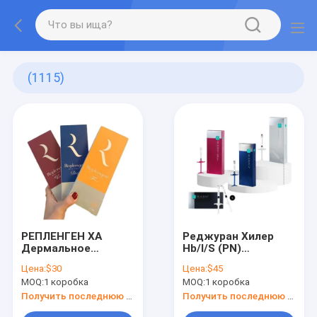
(1115)
РЕПЛЕНГЕН ХА
Реджуран Хилер
Дермальное
Hb/I/S (PN)
наполнитель 1,0 мл
Реджуран Филлер
Цена:
$30
Цена:
$45
(мелкое / глубокое /
MOQ:
1 коробка
MOQ:
1 коробка
объемное)
Получить последнюю цену
Получить последнюю цену