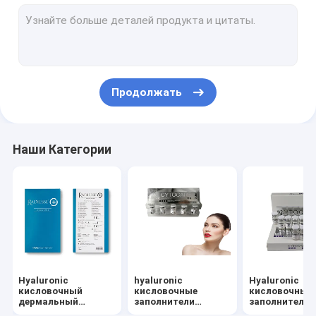
Дермальные заполнители смотрят на заполнитель
Жирные растворяя впрыски
Впрыска Filorga 135HA
Продолжать
Потоки PDO PCL PLLA
машина красоты rf
Наши Категории
Hyaluronic кисловочная ручка
Пептид протеина золота
Женский затягивая гель
Набор Derma строгая
Hyaluronic
hyaluronic
Hyaluronic
Микро- игла Cannula
кисловочный
кисловочные
кисловочный
дермальный
заполнители
заполнитель
заполнитель
морщинки
впрыски